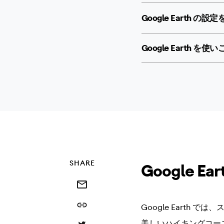
Google Earth の
Google Earth
SHARE
Google Ea
Share this via email
Share this link
Google Eart
美しいハイキングコース