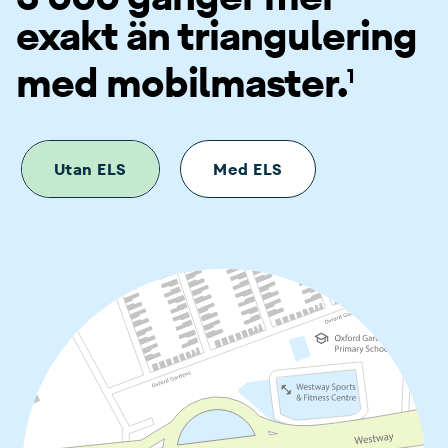
exakt än triangulering
med mobilmaster.
1
Utan ELS
Med ELS