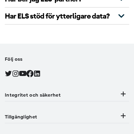
Har ELS stöd för ytterligare data?
Följ oss
Find Android on Twitter, Öppna i ny flik
Find Android on Instagram, Öppna i ny flik
Find Android on YouTube, Öppna i ny flik
Find Android on Facebook, Öppna i ny flik
Find Android on LinkedIn, Öppna i ny flik
Integritet och säkerhet
Tillgänglighet