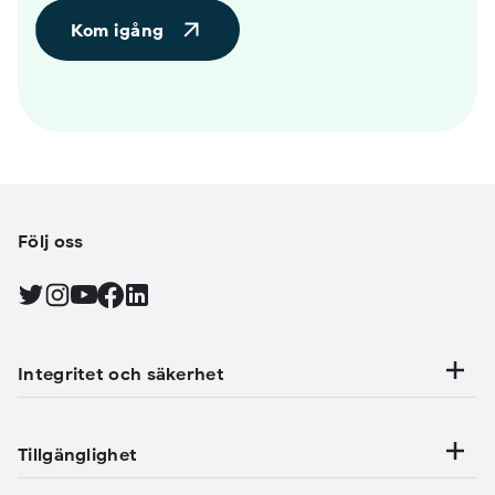
Kom igång
Följ oss
Find Android on Twitter, Öppna i ny flik
Find Android on Instagram, Öppna i ny flik
Find Android on YouTube, Öppna i ny flik
Find Android on Facebook, Öppna i ny flik
Find Android on LinkedIn, Öppna i ny flik
Integritet och säkerhet
Tillgänglighet