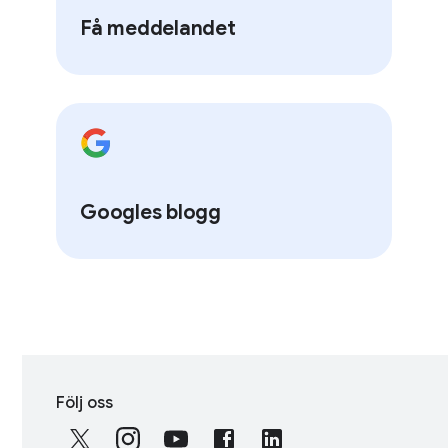
Få meddelandet
Googles blogg
S
Följ oss
o
c