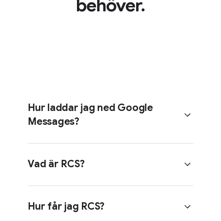
behöver.
Hur laddar jag ned Google
Messages?
Vad är RCS?
Android-användare kan ladda ned
Google Messages från
Google Play
Hur får jag RCS?
Butik
.