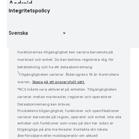
Hitta min enhet
Android Open Source Project
Integritetspolicy
Delta i användarundersökningar
Så här fungerar Google Play
Funktionernas tillgänglighet kan variera beroende på
marknad och enhet. Du kan behöva registrera dig för
betatestning och ha ett dataabonnemang.
¹
Tillgängligheten varierar. Åldersgräns 18 år. Kontrollera
.
svaren
Skapa på ett ansvarsfullt sätt.
*RCS måste vara aktiverat på enheten. Tillgängligheten
varierar mellan marknader, regioner och operatörer.
Dataabonnemang kan krävas.
Produktens tillgänglighet, funktioner och specifikationer
varierar beroende på region, operatör och enhet. Inte alla
enheter och funktioner som visas på den här sidan är
tillgängliga på alla marknader. Kontakta din lokala
återförsäljare eller mobiloperatör om aktuell