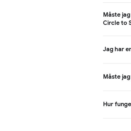
Måste jag
Circle to
Du 
gen
Jag har e
Du 
to 
Måste jag
Ja,
Go
Hur funge
ap
Len
Du 
in 