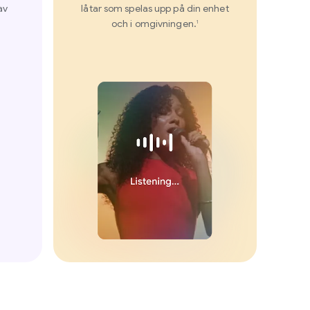
av
låtar som spelas upp på din enhet
och i omgivningen.
1