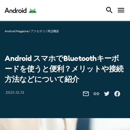
Android
Android Magazine
/ アクセサリ
/ 周辺機器
Android スマホでBluetoothキーボ
ードを使うと便利？メリットや接続
方法などについて紹介
Share this link
2021.12.13
SHARE THIS VIA EMAIL
SHARE THIS 
SHARE 