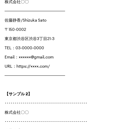
株式会社〇〇
─────────────────────
佐藤静香/Shizuka Sato
〒150-0002
東京都渋谷区渋谷3丁目21-3
TEL：03-0000-0000
Email：××××××@gmail.com
URL：https://××××.com/
─────────────────────
【サンプル 2】
･････････････････････････････････････････
株式会社〇〇
･････････････････････････････････････････