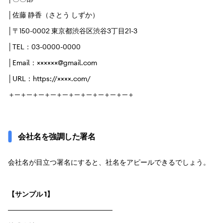
│佐藤 静香（さとう しずか）
│〒150-0002 東京都渋谷区渋谷3丁目21-3
│TEL：03-0000-0000
│Email：××××××@gmail.com
│URL：https://××××.com/
＋─＋─＋─＋─＋─＋─＋─＋─＋─＋─＋
会社名を強調した署名
会社名が目立つ署名にすると、社名をアピールできるでしょう。
【サンプル 1】
─────────────────────