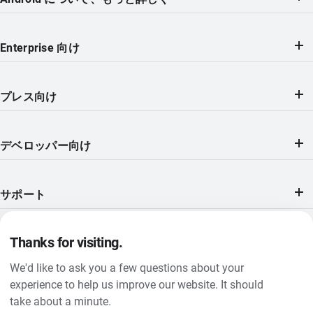
Enterprise 向け
プレス向け
デベロッパー向け
サポート
Thanks for visiting.
We'd like to ask you a few questions about your
プライバシー ポリシー
experience to help us improve our website. It should
take about a minute.