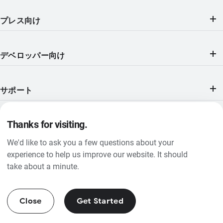
プレス向け
デベロッパー向け
サポート
Thanks for visiting.
We'd like to ask you a few questions about your
プライバシー ポリシー
experience to help us improve our website. It should
take about a minute.
Languages
Close
Get Started
カテゴリー