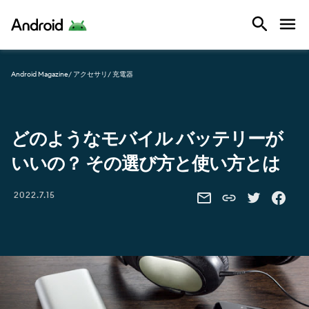
Android
Android Magazine
/ アクセサリ
/ 充電器
どのようなモバイル バッテリーが
いいの？ その選び方と使い方とは
Share this link
2022.7.15
SHARE THIS VIA EMAIL
SHARE THIS 
SHARE 