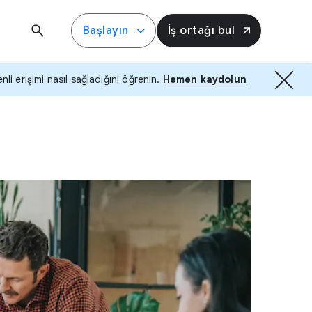
Başlayın
İş ortağı bul
i erişimi nasıl sağladığını öğrenin.
Hemen kaydolun