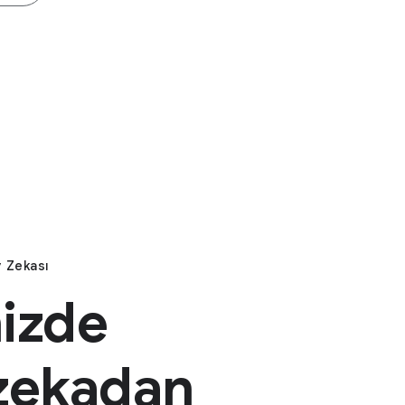
y Zekası
nizde
zekadan