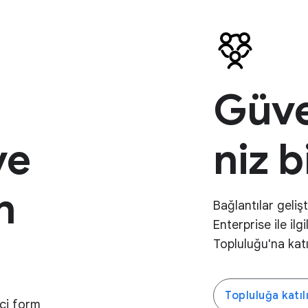
Güve
ve
niz b
n
Bağlantılar geli
Enterprise ile ilg
Topluluğu'na katı
Topluluğa katıl
kçi form