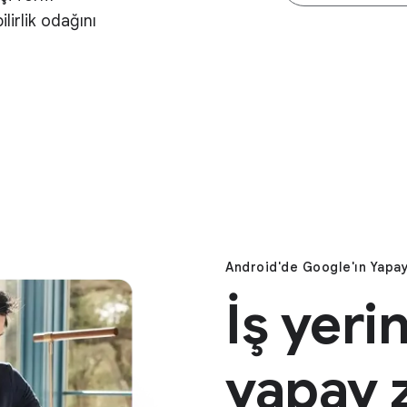
ilirlik odağını
Android'de Google'ın Yapa
İş yeri
yapay 