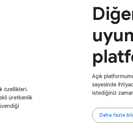
Diğer
uyum
plat
Açık platformumu
sayesinde ihtiyac
k özellikleri.
istediğiniz zaman 
kli üretkenlik
güvendiği
Daha fazla bil