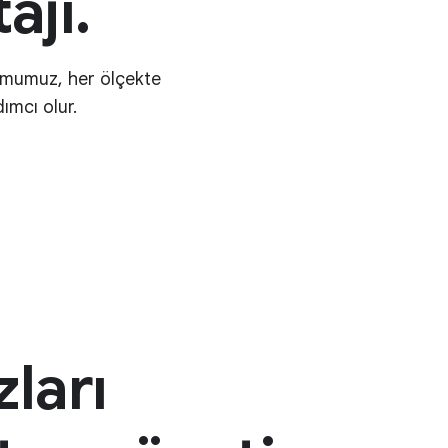
ajı.
formumuz, her ölçekte
ımcı olur.
ları