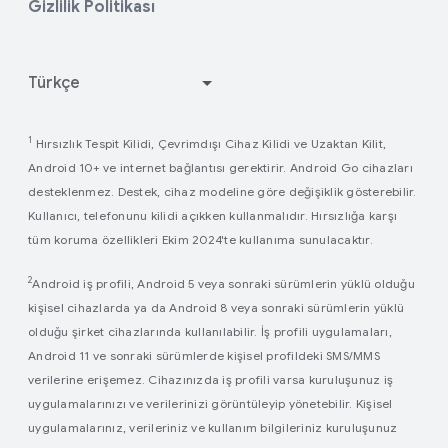
Gizlilik Politikası
Android Açık Kaynak Projesi
Google Play´in işleyiş şekli
1
Hırsızlık Tespit Kilidi, Çevrimdışı Cihaz Kilidi ve Uzaktan Kilit,
Android 10+ ve internet bağlantısı gerektirir. Android Go cihazları
desteklenmez. Destek, cihaz modeline göre değişiklik gösterebilir.
Kullanıcı, telefonunu kilidi açıkken kullanmalıdır. Hırsızlığa karşı
tüm koruma özellikleri Ekim 2024'te kullanıma sunulacaktır.
2
Android iş profili, Android 5 veya sonraki sürümlerin yüklü olduğu
kişisel cihazlarda ya da Android 8 veya sonraki sürümlerin yüklü
olduğu şirket cihazlarında kullanılabilir. İş profili uygulamaları,
Android 11 ve sonraki sürümlerde kişisel profildeki SMS/MMS
verilerine erişemez. Cihazınızda iş profili varsa kuruluşunuz iş
uygulamalarınızı ve verilerinizi görüntüleyip yönetebilir. Kişisel
uygulamalarınız, verileriniz ve kullanım bilgileriniz kuruluşunuz