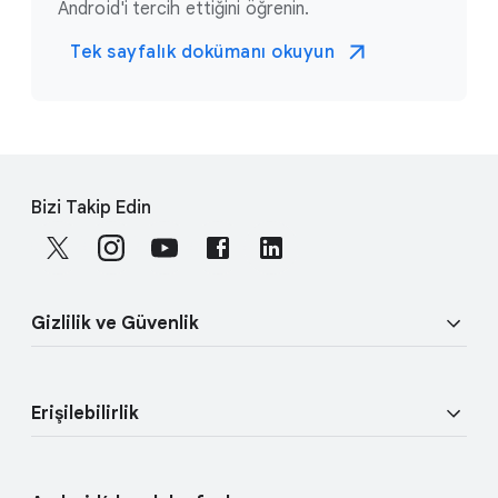
Android'i tercih ettiğini öğrenin.
Tek sayfalık dokümanı okuyun
F
S
o
Bizi Takip Edin
o
o
c
t
i
e
a
r
Gizlilik ve Güvenlik
l
l
M
i
o
Güvenlik
n
d
Erişilebilirlik
u
k
Gizlilik
l
s
Görüş özellikleri
e
Fiziksel Güvenlik