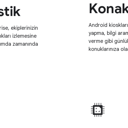
Kona
stik
Android kioskları
ise, ekiplerinizin
yapma, bilgi ar
kları izlemesine
verme gibi günlük
urumda zamanında
konuklarınıza ola