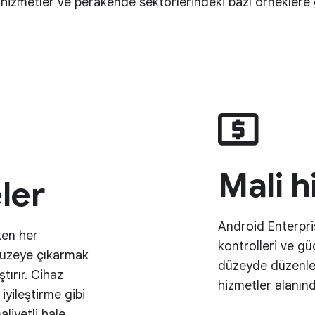
 hizmetler ve perakende sektörlerindeki bazı örneklere 
Mali h
ler
Android Enterpris
ken her
kontrolleri ve gü
 düzeye çıkarmak
düzeyde düzenlem
tırır. Cihaz
hizmetler alanınd
iyileştirme gibi
liyetli hale