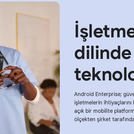
İşletme
dilind
teknolo
Android Enterprise; güve
işletmelerin ihtiyaçların
açık bir mobilite platfo
ölçekten şirket tarafından