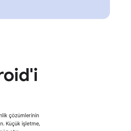
oid'i
nlik çözümlerinin
n. Küçük işletme,