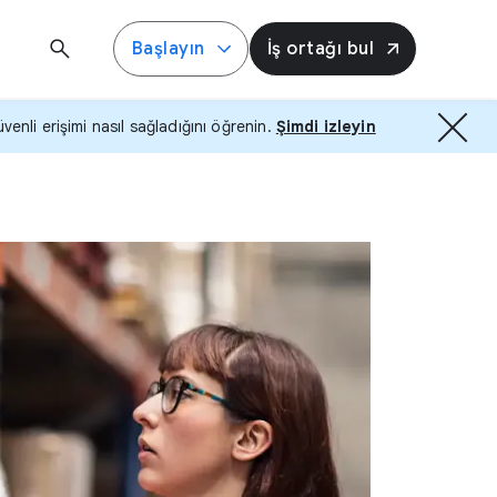
Başlayın
İş ortağı bul
nli erişimi nasıl sağladığını öğrenin.
Şimdi izleyin