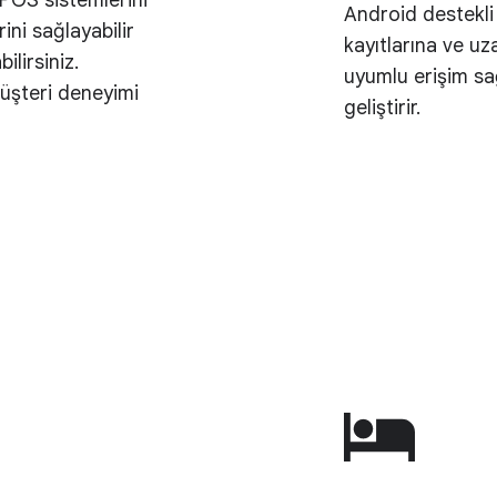
e POS sistemlerini
Android destekli 
ini sağlayabilir
kayıtlarına ve uz
ilirsiniz.
uyumlu erişim sağ
müşteri deneyimi
geliştirir.