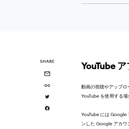
SHARE
YouTub
Share this via email
Share this link
動画の視聴やアップロード
YouTube を使用
Share this via Twitter
Share this on Facebook
YouTube には G
ンした Google 