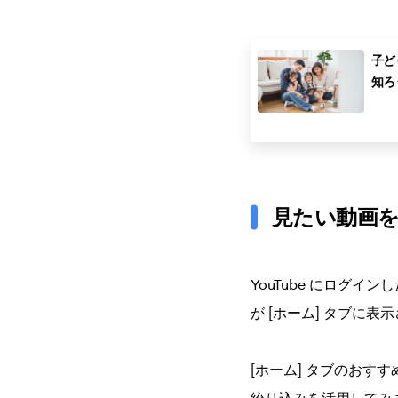
子ども
知ろ
見たい動画
YouTube にログ
が [ホーム] タブに
[ホーム] タブのお
絞り込みを活用してみ