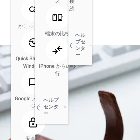
ス
接
続
かこって検索
端末の比較
ヘル
プセ
ンタ
ー
Quick Share for
Windows
iPhone からの移
行
Google メッセー
ヘルプ
ジ
センタ
ー
安全性