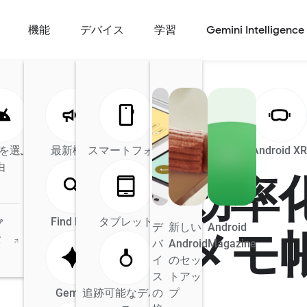
機能
デバイス
学習
Gemini Intelligence
d を選ぶ理
最新機能
Android の AI
スマートフォン
Android Auto
Android X
由
で業務を効率
Find Hub
タブレット
プ
デ
新しい
Android
スマホ用メモ
タ
バ
Android
Magazine
イ
のセッ
ス
トアッ
Gemini
追跡可能なデバイ
の
プ