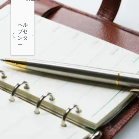
ヘル
プセ
ンタ
ー