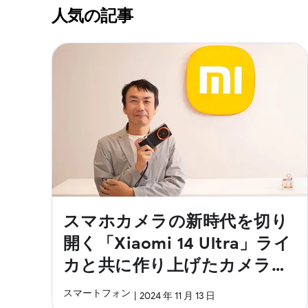
人気の記事
スマホカメラの新時代を切り
開く「Xiaomi 14 Ultra」ライ
カと共に作り上げたカメラ性
能に迫る
スマートフォン
2024 年 11 月 13 日