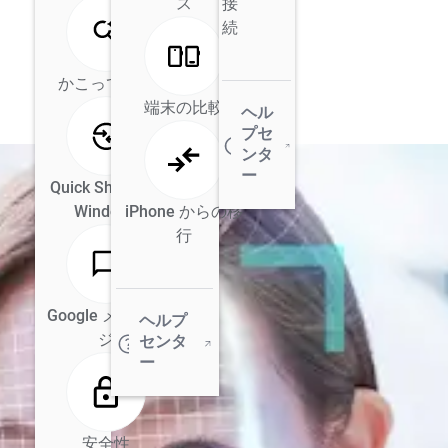
ス
接
続
かこって検索
端末の比較
ヘル
プセ
ンタ
ー
Quick Share for
Windows
iPhone からの移
行
Google メッセー
ヘルプ
ジ
センタ
ー
安全性