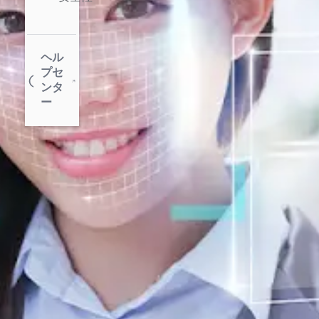
ヘル
プセ
ンタ
ー