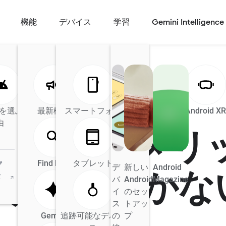
機能
デバイス
学習
Gemini Intelligence
d を選ぶ理
最新機能
Android の AI
スマートフォン
Android Auto
Android X
由
ット・デメリ
Find Hub
タブレット
プ
デ
新しい
Android
がうまくいかな
タ
バ
Android
Magazine
イ
のセッ
ス
トアッ
Gemini
追跡可能なデバイ
の
プ