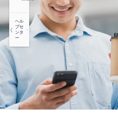
ヘル
プセ
ンタ
ー