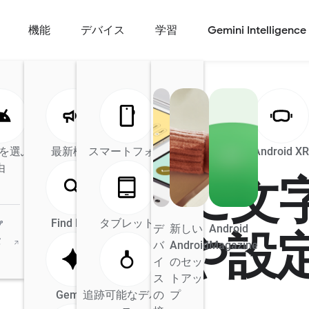
機能
デバイス
学習
Gemini Intelligence
d を選ぶ理
最新機能
Android の AI
スマートフォン
Android Auto
Android X
由
で効率的に文
Find Hub
タブレット
プ
デ
新しい
Android
基本操作や設
タ
バ
Android
Magazine
イ
のセッ
ス
トアッ
Gemini
追跡可能なデバイ
の
プ