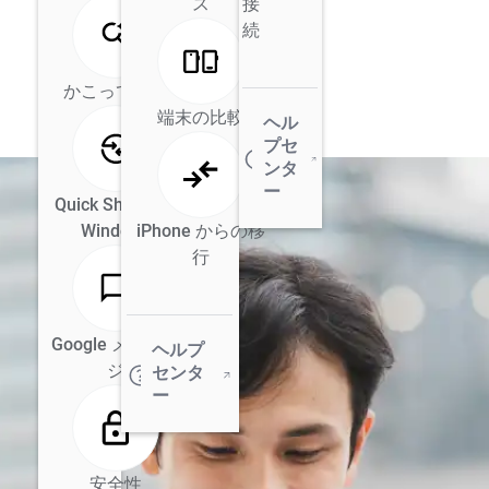
ス
接
続
かこって検索
端末の比較
ヘル
プセ
ンタ
ー
Quick Share for
Windows
iPhone からの移
行
Google メッセー
ヘルプ
ジ
センタ
ー
安全性