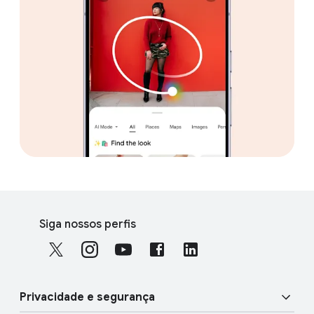
F
S
o
Siga nossos perfis
o
o
c
t
i
e
a
r
Privacidade e segurança
l
l