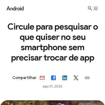
S
i
t
e
Circule para pesquisar o
M
que quiser no seu
e
n
smartphone sem
u
precisar trocar de app
Compartilhar
ago 01, 2025