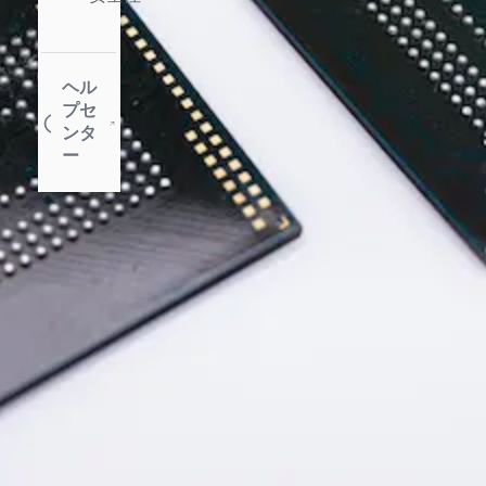
ヘル
プセ
ンタ
ー