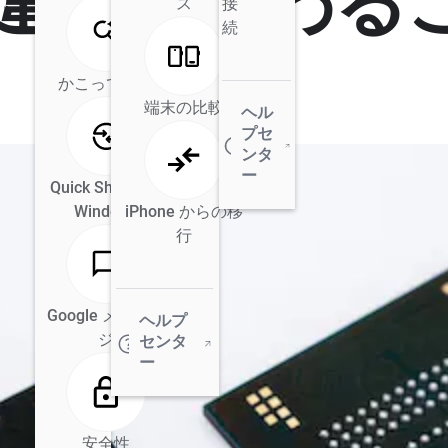
違いで変わる
ス
接
続
かこって検索
端末の比較
ヘル
プセ
ンタ
ー
Quick Share for
Windows
iPhone からの移
行
Google メッセー
ヘルプ
ジ
センタ
ー
安全性