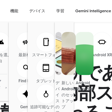
機能
デバイス
学習
Gemini Intelligence
全般
d を選ぶ理
最新機能
Android の AI
スマートフォン
Android Auto
Android X
由
タ保存場所で
Find Hub
タブレット
プ
デ
新しい
Android
FS とは？ 内部
タ
バ
Android
Magazine
イ
のセッ
ス
トアッ
Gemini
追跡可能なデバイ
の
プ