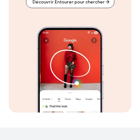
Découvrir Entourer pour chercher
F
S
o