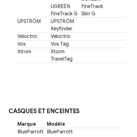
UGREEN
FineTrack
FineTrack G
Slim G
UPSTRÖM
UPSTRÖM
Keyfinder
Veloctric
Veloctric
Vos
Vos Tag
Xtrom
Xtorm
TravelTag
CASQUES ET ENCEINTES
Marque
Modèle
BlueParrott
BlueParrott