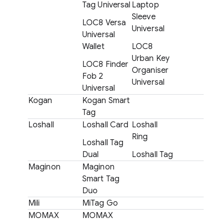
Tag Universal
Laptop
Sleeve
LOC8 Versa
Universal
Universal
Wallet
LOC8
Urban Key
LOC8 Finder
Organiser
Fob 2
Universal
Universal
Kogan
Kogan Smart
Tag
Loshall
Loshall Card
Loshall
Ring
Loshall Tag
Dual
Loshall Tag
Maginon
Maginon
Smart Tag
Duo
Mili
MiTag Go
MOMAX
MOMAX