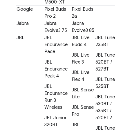
M500-XT
Google
Pixel Buds
Pixel Buds
Pro 2
2a
Jabra
Jabra
Jabra
Evolve3 75
Evolve3 85
JBL
JBL
JBL Live
JBL Tune
Endurance
Buds 4
235BT
Pace
JBL Live
JBL Tune
JBL
Flex 3
520BT /
Endurance
527BT
JBL Live
Peak 4
Flex 4
JBL Tune
JBL
525BT
JBL Sense
Endurance
Lite
JBL Tune
Run 3
530BT /
Wireless
JBL Sense
535BT /
Pro
JBL Junior
520BT2
320BT
JBL
JBL Tune