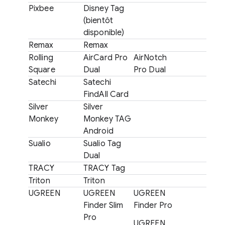
Pixbee
Disney Tag
(bientôt
disponible)
Remax
Remax
Rolling
AirCard Pro
AirNotch
Square
Dual
Pro Dual
Satechi
Satechi
FindAll Card
Silver
Silver
Monkey
Monkey TAG
Android
Sualio
Sualio Tag
Dual
TRACY
TRACY Tag
Triton
Triton
UGREEN
UGREEN
UGREEN
Finder Slim
Finder Pro
Pro
UGREEN