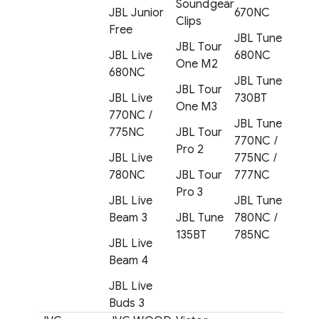
Soundgear
JBL Junior
670NC
Clips
Free
JBL Tune
JBL Tour
JBL Live
680NC
One M2
680NC
JBL Tune
JBL Tour
JBL Live
730BT
One M3
770NC /
JBL Tune
775NC
JBL Tour
770NC /
Pro 2
JBL Live
775NC /
780NC
JBL Tour
777NC
Pro 3
JBL Live
JBL Tune
Beam 3
JBL Tune
780NC /
135BT
785NC
JBL Live
Beam 4
JBL Live
Buds 3