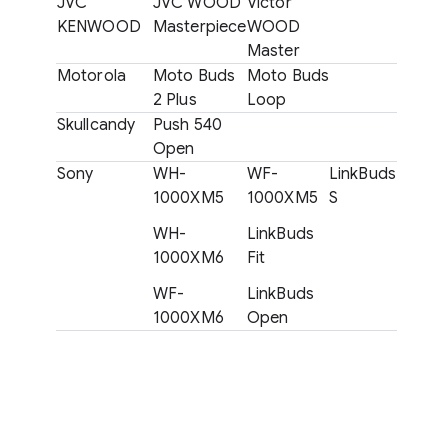
JVC
JVC WOOD
Victor
KENWOOD
Masterpiece
WOOD
Master
Motorola
Moto Buds
Moto Buds
2 Plus
Loop
Skullcandy
Push 540
Open
Sony
WH-
WF-
LinkBuds
1000XM5
1000XM5
S
WH-
LinkBuds
1000XM6
Fit
WF-
LinkBuds
1000XM6
Open