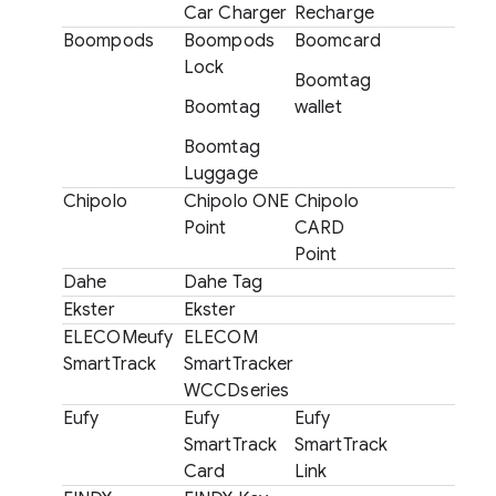
Car Charger
Recharge
Boompods
Boompods
Boomcard
Lock
Boomtag
Boomtag
wallet
Boomtag
Luggage
Chipolo
Chipolo ONE
Chipolo
Point
CARD
Point
Dahe
Dahe Tag
Ekster
Ekster
ELECOMeufy
ELECOM
SmartTrack
SmartTracker
WCCDseries
Eufy
Eufy
Eufy
SmartTrack
SmartTrack
Card
Link