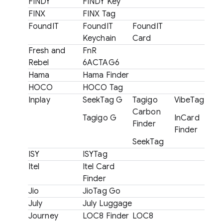
FINDY
FINDY Key
FINX
FINX Tag
FoundIT
FoundIT
FoundIT
Keychain
Card
Fresh and
FnR
Rebel
6ACTAG6
Hama
Hama Finder
HOCO
HOCO Tag
Inplay
SeekTag G
Tagigo
VibeTag
Carbon
Tagigo G
InCard
Finder
Finder
SeekTag
ISY
ISYTag
Itel
Itel Card
Finder
Jio
JioTag Go
July
July Luggage
Journey
LOC8 Finder
LOC8