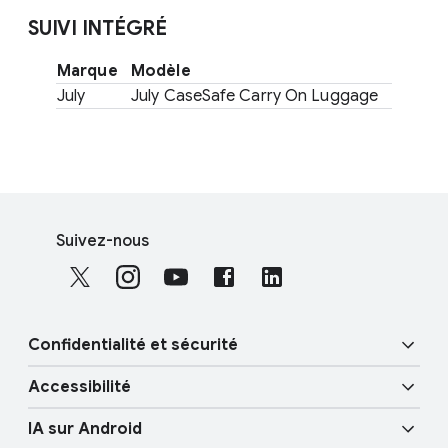
SUIVI INTÉGRÉ
Marque
Modèle
July
July CaseSafe Carry On Luggage
F
S
o
Suivez-nous
o
o
c
t
i
e
a
r
Confidentialité et sécurité
l
l
M
Accessibilité
i
o
Sécurité
n
d
IA sur Android
u