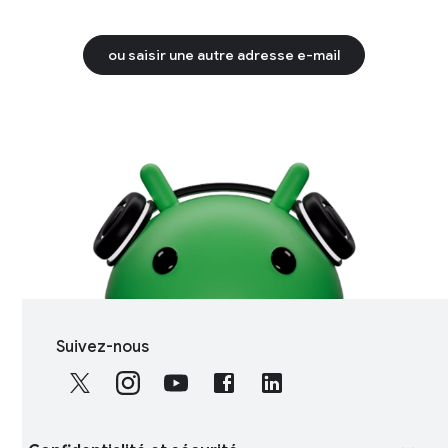
ou saisir une autre adresse e-mail
S
Suivez-nous
o
c
i
a