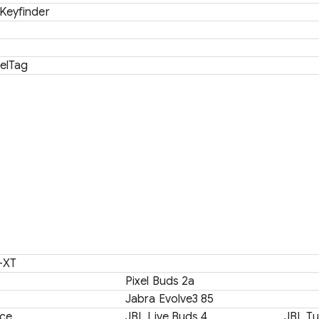
eyfinder
elTag
-XT
Pixel Buds 2a
Jabra Evolve3 85
ce
JBL Live Buds 4
JBL T