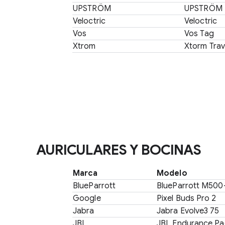
UPSTRÖM
UPSTRÖM K
Veloctric
Veloctric
Vos
Vos Tag
Xtrom
Xtorm Trav
AURICULARES Y BOCINAS
Marca
Modelo
BlueParrott
BlueParrott M500
Google
Pixel Buds Pro 2
Jabra
Jabra Evolve3 75
JBL
JBL Endurance Pa