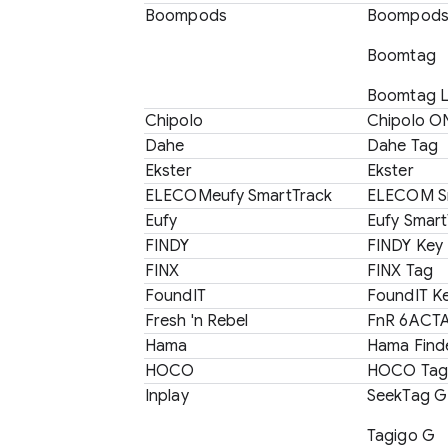
Boompods
Boompods
Boomtag
Boomtag 
Chipolo
Chipolo O
Dahe
Dahe Tag
Ekster
Ekster
ELECOMeufy SmartTrack
ELECOM Sm
Eufy
Eufy Smart
FINDY
FINDY Key
FINX
FINX Tag
FoundIT
FoundIT K
Fresh 'n Rebel
FnR 6ACT
Hama
Hama Find
HOCO
HOCO Tag
Inplay
SeekTag G
Tagigo G