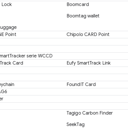
 Lock
Boomcard
Boomtag wallet
Luggage
NE Point
Chipolo CARD Point
artTracker serie WCCD
Track Card
Eufy SmartTrack Link
eychain
FoundIT Card
AG6
er
Tagigo Carbon Finder
SeekTag