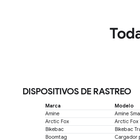
Motorola
Pebblebee
Toda
Rolling Square
Sony
July
Pixel
DISPOSITIVOS DE RASTREO
Roam Smart Tracker
Marca
Modelo
Amine
Amine Smar
UGREEN
Arctic Fox
Arctic Fox
JOURNEY
Bikebac
Bikebac Tr
Boomtag
Cargador 