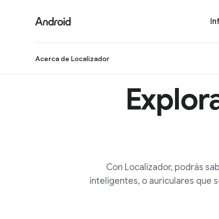
S
i
In
t
e
M
Acerca de Localizador
e
n
Explora
u
Con Localizador, podrás sab
inteligentes, o auriculares que 