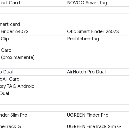
art Card
NOVOO Smart Tag
Smart card
 Finder 6407S
Otic Smart Finder 2607S
Clip
Pebblebee Tag
 Card
 (próximamente)
o Dual
AirNotch Pro Dual
ndAll Card
key TAG Android
 Dual
g
der Slim Pro
UGREEN Finder Pro
neTrack G
UGREEN FineTrack Slim G