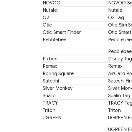
NOVOO
NOVOO Sm
Nutale
Nutale
O2
O2 Tag
Otic
Otic Slim 
Otic Smart Finder
Otic Smart
Pebblebee
Pebblebee 
Pebblebee
Pixbee
Disney Tag
Remax
Remax
Rolling Square
AirCard Pr
Satechi
Satechi Fi
Silver Monkey
Silver Mon
Sualio
Sualio Tag
TRACY
TRACY Ta
Triton
Triton
UGREEN
UGREEN Fin
UGREEN Fi