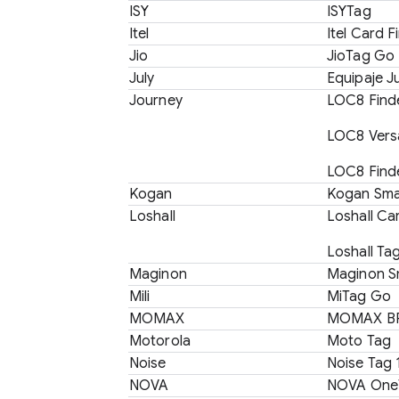
ISY
ISYTag
Itel
Itel Card F
Jio
JioTag Go
July
Equipaje Ju
Journey
LOC8 Finde
LOC8 Versa
LOC8 Finde
Kogan
Kogan Sma
Loshall
Loshall Ca
Loshall Ta
Maginon
Maginon S
Mili
MiTag Go
MOMAX
MOMAX B
Motorola
Moto Tag
Noise
Noise Tag 
NOVA
NOVA One