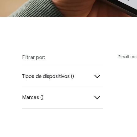
Filtrar por:
Resultado
Tipos de dispositivos (
)
Tags
Marcas (
)
Rastreo incorporado
Chipolo
Auriculares
MiLi