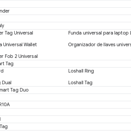
inder
ly
r Tag Universal
Funda universal para laptop
 Universal Wallet
Organizador de llaves unive
r Fob 2 Universal
rt Tag
rd
Loshall Ring
g Dual
Loshall Tag
mart Tag Duo
R10A
1
Tag