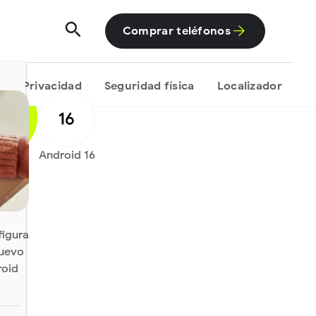
n
Comprar teléfonos
Privacidad
Seguridad física
Localizador
R
Android 16
igura
nuevo
roid