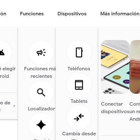
Protecció
ión
Funciones
Dispositivos
Más información
física
Descripción general
Seguridad
 elegir
Funciones más
IA en Android
Teléfonos
Android Auto
Android X
roid
recientes
Tablets
o de
Conectar
Conf
Localizador
a
dispositivos
un 
And
Cambia desde