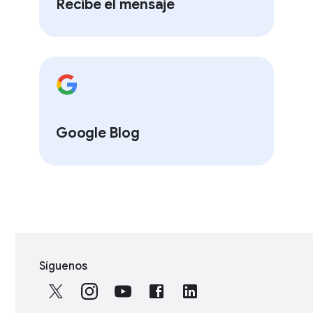
Recibe el mensaje
Google Blog
S
Síguenos
o
c
i