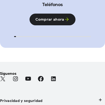
Teléfonos
Comprar ahora
Síguenos
Find Android on Twitter (Se abre en una pestaña nueva)
Find Android on Instagram (Se abre en una pestaña 
Find Android on YouTube (Se abre en una pes
Find Android on Facebook (Se abre en
Find Android on LinkedIn (Se a
Privacidad y seguridad