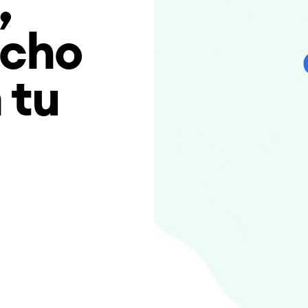
,
ucho
 tu