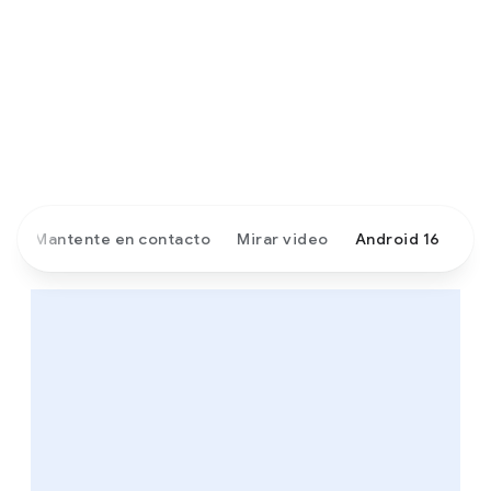
o
Mantente en contacto
Mirar video
Android 16