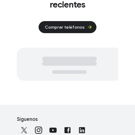
recientes
Comprar teléfonos
F
S
o
Síguenos
o
o
c
t