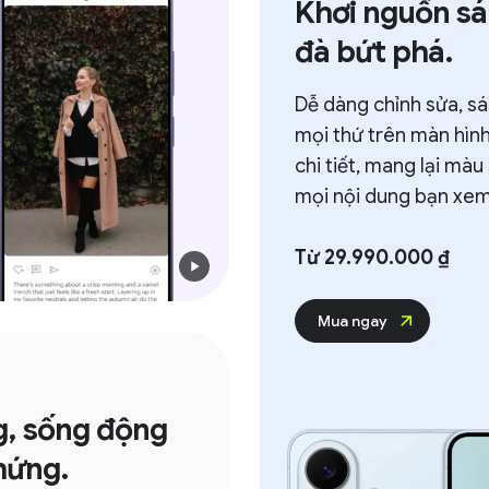
Khơi nguồn sáng 
đà bứt phá.
Dễ dàng chỉnh sửa, sáng t
mọi thứ trên màn hình sắc
chi tiết, mang lại màu sắc
mọi nội dung bạn xem.
Từ 29.990.000 ₫
Mua ngay
sống động
g.