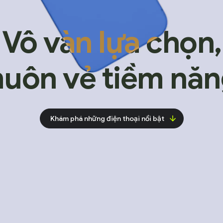
ô vàn lựa chọn,
ôn vẻ tiềm năng
Khám phá những điện thoại nổi bật