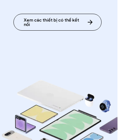
Xem các thiết bị có thể kết
nối