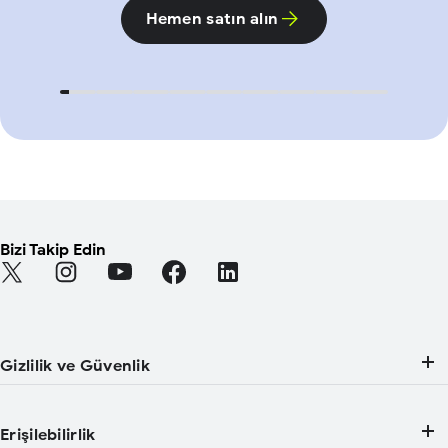
Hemen satın alın
Bizi Takip Edin
Find Android on Twitter (Yeni sekmede açılır)
Find Android on Instagram (Yeni sekmede açılır)
Find Android on YouTube (Yeni sekmede açılır)
Find Android on Facebook (Yeni sekmed
Find Android on LinkedIn (Yeni 
Gizlilik ve Güvenlik
Erişilebilirlik