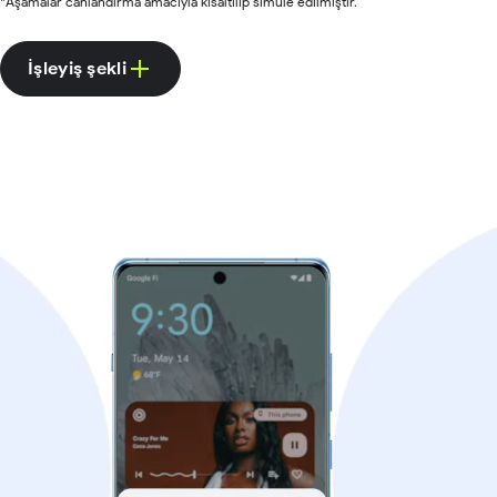
*Aşamalar canlandırma amacıyla kısaltılıp simüle edilmiştir.
İşleyiş şekli