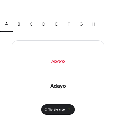
A
B
C
D
E
F
G
H
I
Adayo
Officiële site