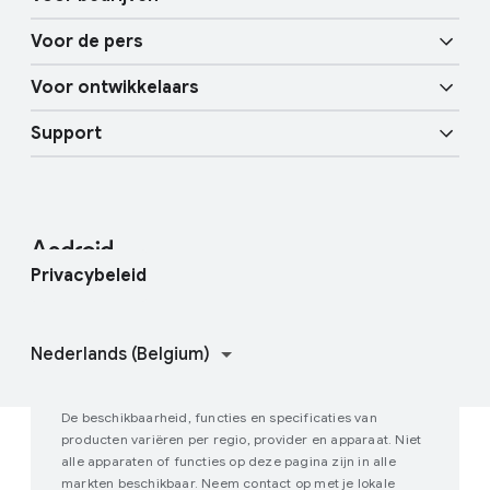
Android TV
Circle to Search
Mobiliteitsfuncties
Voor de pers
Overzicht
Digitale autosleutel
Meer AI
Voor ontwikkelaars
Android-blog
Zakelijke apparaten
Mobiele services van Google (GMS)
Support
Bronnen voor ontwikkelaars
Pershoek
Enterprise Support
Helpcentrum
Android Studio en SDK
Contact met de persvoorlichters
Enterprise-blog
Vind mijn apparaat
Android-opensourceproject
Privacybeleid
Doe mee aan gebruikersonderzoek
Hoe Google Play werkt
De beschikbaarheid, functies en specificaties van
producten variëren per regio, provider en apparaat. Niet
alle apparaten of functies op deze pagina zijn in alle
markten beschikbaar. Neem contact op met je lokale