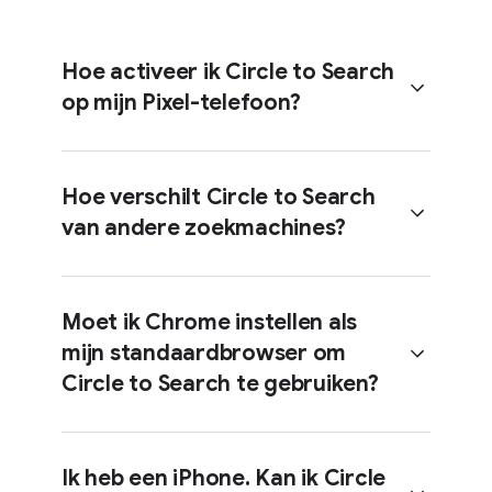
Hoe activeer ik Circle to Search
op mijn Pixel-telefoon?
Hoe verschilt Circle to Search
van andere zoekmachines?
Houd in de navigatiemodus met
3 knoppen je vinger op de
startknop.
Moet ik Chrome instellen als
Houd in de navigatiemodus met
mijn standaardbrowser om
gebaren je vinger op de
Je kunt naar alles op je scherm
navigatiebalk.
Circle to Search te gebruiken?
zoeken met een gebaar, zoals
omcirkelen, tikken, krabbelen of
markeren.
Ik heb een iPhone. Kan ik Circle