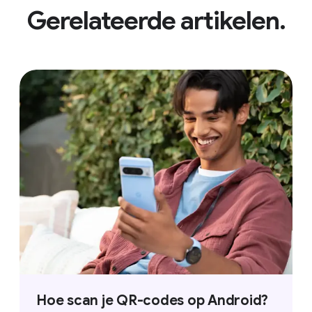
Gerelateerde artikelen.
vertaalknop naast de zoekbalk te
tikken. Deze functie herkent de taal
automatisch en vertaalt de tekst
naar je standaardsysteemtaal.
Hoe scan je QR-codes op Android?