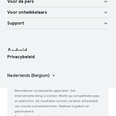
Voor de pers
Overzicht
Digitale autosleutel
Meer AI
Voor ontwikkelaars
Android-blog
Zakelijke apparaten
Mobiele services van Google (GMS)
Support
Bronnen voor ontwikkelaars
Pershoek
Enterprise Support
Helpcentrum
Android Studio en SDK
Contact met de persvoorlichters
Enterprise-blog
Vind mijn apparaat
Android-opensourceproject
Privacybeleid
Doe mee aan gebruikersonderzoek
Hoe Google Play werkt
Beschikbaar op bepaalde apparaten. Een
internetverbinding is vereist. Werkt op compatibele apps
en platforms. De resultaten kunnen variëren afhankelijk
van visuele overeenkomsten. Reeksen ingekort en
gesimuleerd.