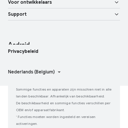
Meer AI
Voor ontwikkelaars
Android-blog
Zakelijke apparaten
Mobiele services van Google (GMS)
Support
Bronnen voor ontwikkelaars
Pershoek
Enterprise Support
Helpcentrum
Android Studio en SDK
Contact met de persvoorlichters
Enterprise-blog
Vind mijn apparaat
Android-opensourceproject
Privacybeleid
Doe mee aan gebruikersonderzoek
Hoe Google Play werkt
Sommige functies en apparaten zijn misschien niet in alle
landen beschikbaar. Afhankelijk van beschikbaarheid.
De beschikbaarheid en sommige functies verschillen per
OEM en/of apparaatfabrikant.
Functies moeten worden ingesteld en vereisen
1
activeringen.