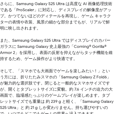
さらに、Samsung Galaxy S25 Ultra は高度な AI 画像処理技術
である「ProScaler」に対応し、ディスプレイの解像度がアッ
プ。かつてないほどのディテールを再現し、ゲーム キャラク
ターの表情や衣装、風景の細かな部分までもが、リアルで鮮
明に映し出されます。
また、Samsung Galaxy S25 Ultra ではディスプレイのカバー
ガラスに Samsung Galaxy 史上最強の「Corning® Gorilla®
Armor 2」を採用し、表面の反射を抑えながらタッチ機能を維
持するため、ゲーム操作がより快適です。
そして、「スマホでも大画面でゲームを楽しみたい！」とい
う方には、折りたたみスマホの「Samsung Galaxy Z Fold6」
が魅力的な選択肢です。閉じると一般的なスマホサイズです
が、開くとタブレットサイズに変貌。約 7.6 インチの迫力の大
画面で、臨場感たっぷりのゲームプレイが楽しめます。タブ
レットサイズでも重量は 約 239 g と軽く、「Samsung Galaxy
S25 Ultra」と 約 21 g しか変わりません。持ち運びやすいの
で、いつでもどこでもゲームの世界へ没入できます。