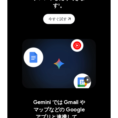
す
。
3
今すぐ試す
Gemini では Gmail や​
マップなどの Google
アプリと​連携して、​