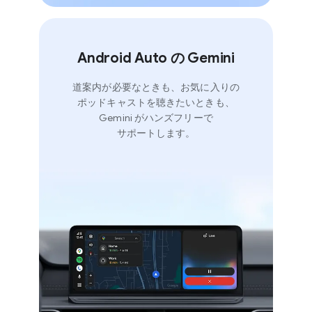
Android Auto の Gemini
道案内が​必要な​ときも、​お気に​入りの​
ポッドキャストを​聴きたい​ときも、​
Gemini が​ハンズフリーで​
サポートします。