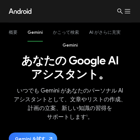
概要
Gemini
か​こって​検索
AI が​さらに​充実
Gemini
あなたの Google AI
アシスタント。
いつでも Gemini が​あなたの​パーソナル AI
アシスタントと​して、​文章やリストの​作成、​
計画の​立案、​新しい​知識の​習得を​
サポートします
。
1
Gemini を​試す