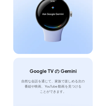
Google TV の Gemini
自然な​会話を​通じて、​家族で​楽しめる​次の​
番組や​映画、​YouTube 動画を​見つける​
ことができます。