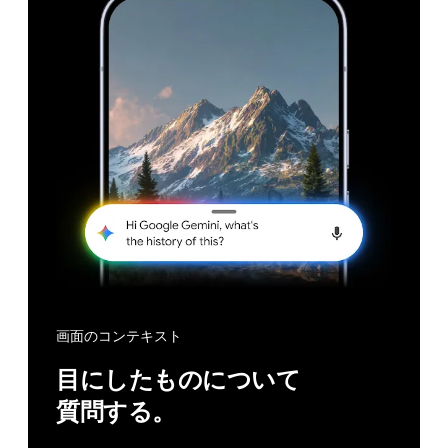
画面の​コンテキスト
目に​した​ものに​ついて​
質問する。