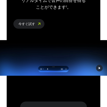
リアルタイムで​音声の​回答を​得る​
ことができます
。
2
今すぐ試す