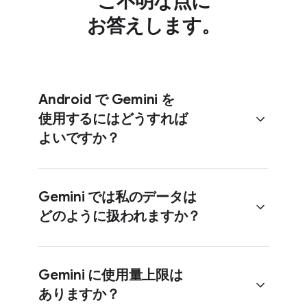
ご不明な​点に​
お答えします。
Android で Gemini を​
使用するには​どう​すれば​
よいですか？
Gemini では​私の​データは​
どのように​扱われますか？
一部の Android デバイスでは、​
出荷時に​メイン アシスタントと​して
Gemini が​設定されています。
Gemini に​使用量上限は​
そうした​デバイスでは、​Gemini
ありますか？
アプリを​開くか、​タッチ操作​
[Gemini アプリ アクティビティ] を​