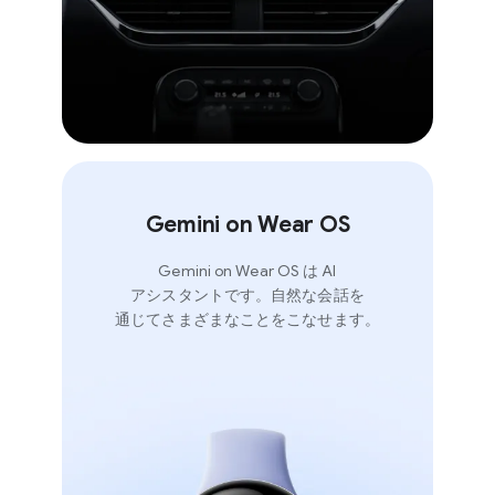
Gemini on Wear OS
Gemini on Wear OS は AI
アシスタントです。​自然な​会話を​
通じてさまざまな​ことを​こなせます。