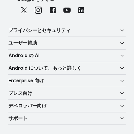
o
o
c
t
i
e
a
r
プライバシーと​​セキュリティ
l
l
M
ユーザー補助
i
o
セキュリティ
n
d
Android の AI
u
k
視覚に​​関する​​機能
プライバシー
l
Android に​ついて、​もっと​詳しく
s
e
Gemini
音声に​​関する​​機能
物理的な​​​安全性
Enterprise 向け
Android TV
か​こって​検索
モビリティ機能
プレス向け
概要
自動車用デジタルキー
AI が​さらに​充実
デベロッパー向け
Android ブログ
Enterprise デバイス
Google モバイル サービス​（GMS）
サポート
デベロッパー向けリソース
プレスコーナー
Enterprise サポート