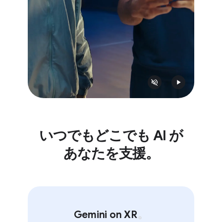
いつでも​どこでも AI が​
あなたを​支援。
。
Gemini on XR