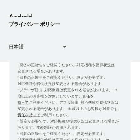
ヘルプセンター
Android Studio と SDK
プレスチームへの​お問い​合わせ
Enterprise ブログ
デバイスを​探す
Android オープンソース プロジェクト
プライバシー ポリシー
ユーザー調査に​参加
Google Play の​機能
回答の​正確性を​ご確認ください。​対応機種や​提供状況は​
1
変更される​場合が​あります。
回答の​正確性を​ご確認ください。​設定が​必要です。​
2
対応機種や​提供状況は​変更される​場合が​あります。
ブラウザ経由: 対応機種は​変更される​場合が​あります。​18
3
歳以上の​お客様を​対象と​しています。
責任を​
持って
ご利用ください。​アプリ経由: 対応機種や​提供状況は​
変更される​場合が​あります。​18 歳以上の​お客様が​対象です。
責任を​持って
ご利用ください。
設定が​必要です。​対応機種や​提供状況は​変更される​場合が​
4
あります。​年齢制限が​適用されます。
回答の​正確性を​ご確認ください。​設定が​必要です。​
5
対応機種や​提供状況は​変更される​場合が​あります。​18