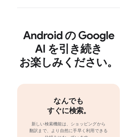
（電源ボタンを​長押しなど）を​行う​
オンに​すると、​Gemini アプリ
ことで Gemini を​起動できます。
アクティビティ​（プロンプト、​回答、​
フィードバックなど）が Google
その​他の Android デバイスでは、​
アカウントに​保存されます。
Google Play ストアから
Gemini
Android の Google
ユーザー全員に​最適な​
アプリを​ダウンロード
するか、​
[Gemini アプリ アクティビティ] が​
エクスペリエンスを​提供できるよう、​
AI を​引き​続き​
メインの​モバイル アシスタントを
オフに​なっている​場合でも、​会話は​
Gemini には​使用量に​上限が​
Gemini に​切り替える
​ことで​
最長で 72 時間アカウントに​
設けられています。​その​ため、​特定の​
お楽しみください。
利用できます。
保存されます。​この​期間は、​Google
時間枠内に​実行できる​プロンプトや​
が​サービスを​提供し、​
会話の​回数を​制限しなければならない​
フィードバックを​処理する​ために​
場合が​あります。​回数の​枠は​定期的に​
設けられています。
回復する​ため、​Gemini との​
チャットを​すぐに​
なんでも
再開できるようになります。
すぐに​検索。
上限に​達するまでに​実行できる​
プロンプトの​回数は​一定ではなく、​
新しい​検索機能は、​ショッピングから​
プロンプトの​長さや​複雑さ、​
翻訳まで、​より​自然に​手早く​利用できる​
アップロードする​ファイルの​