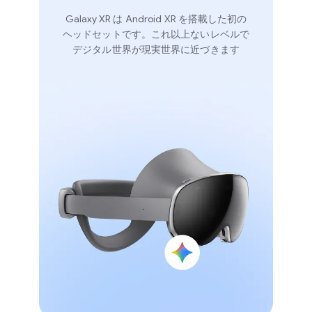
Galaxy XR は Android XR を​搭載した​初の​
ヘッドセットです。​これ以上​ない​レベルで​
デジタル世界が​現実世界に​近づきます