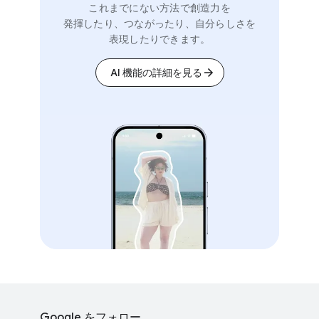
これまでにない方​法で​創造力を​
発揮したり、​つながったり、​自分らしさを​
表現したりできます。
AI 機能の​詳細を​見る
F
S
o
Google を​フォロー