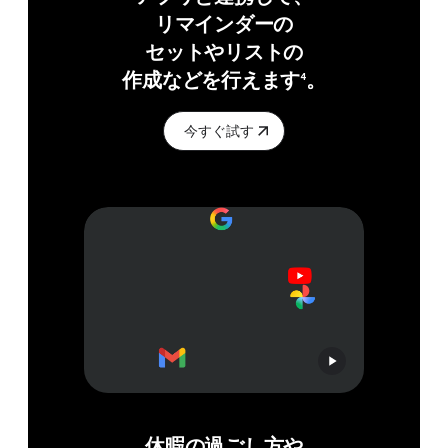
リマインダーの​
セットや​リストの​
作成などを​行えます
。
4
今すぐ試す
休暇の​過ごし方​や​