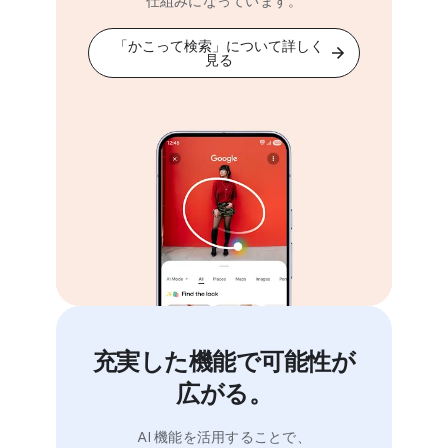
仕組みに​なっています。
サイズや数、​Gemini との​会話の​
長さなどの​要素に​よって​決まります。
「か​こって​検索」に​ついて​詳しく​
見る
また、​その​時間枠での​チャットの​
上限に​近づいている​場合には、​
アラートが​表示されます。
充実した​機能で​可能性が​
広がる。
AI 機能を​活用する​ことで、​