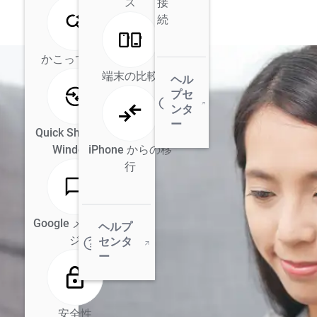
ス
接
続
かこって検索
端末の比較
ヘル
プセ
ンタ
ー
Quick Share for
Windows
iPhone からの移
行
Google メッセー
ヘルプ
ジ
センタ
ー
安全性