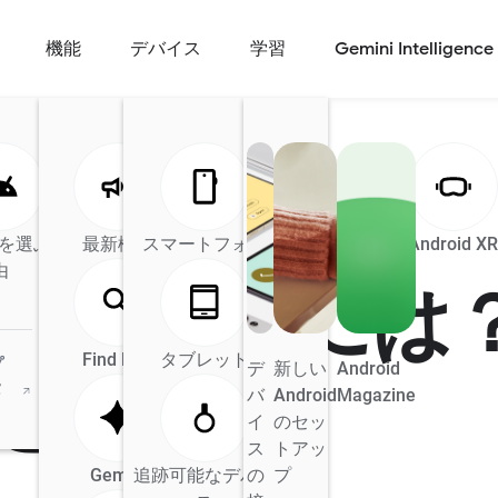
機能
デバイス
学習
Gemini Intelligence
全般
d を選ぶ理
最新機能
Android の AI
スマートフォン
Android Auto
Android X
由
安くするには
Find Hub
タブレット
プ
デ
新しい
Android
を紹介
タ
バ
Android
Magazine
イ
のセッ
ス
トアッ
Gemini
追跡可能なデバイ
の
プ