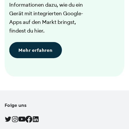
Informationen dazu, wie du ein
Gerät mit integrierten Google-
Apps auf den Markt bringst,
findest du hier.
Mehr erfahren
Folge uns
Android auf Twitter suchen, In neuem Tab öffnen
Android auf Instagram, In neuem Tab öffnen
Android auf YouTube, In neuem Tab öffnen
Android auf Facebook, In neuem Tab öffnen
Find Android on LinkedIn, In neuem Tab öffnen