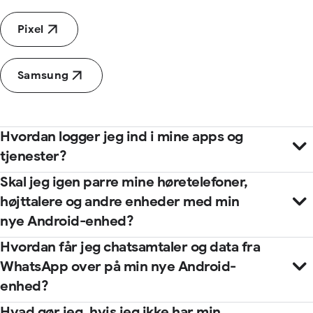
Pixel
Samsung
Hvordan logger jeg ind i mine apps og
tjenester?
Skal jeg igen parre mine høretelefoner,
højttalere og andre enheder med min
nye Android-enhed?
Hvordan får jeg chatsamtaler og data fra
WhatsApp over på min nye Android-
Download din adgangskodeadministrator
enhed?
Gå til indstillingerne, og tryk på "adgangskoder og konti"
Hvad gør jeg, hvis jeg ikke har min
(eller søg efter "adgangskoder")