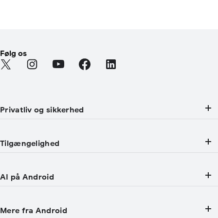
Følg os
Find Android on Twitter (Åbner i en ny fane)
Find Android on Instagram (Åbner i en ny fane)
Find Android on YouTube (Åbner i en ny fane)
Find Android on Facebook (Åbner i en 
Find Android on LinkedIn (Åbner
Privatliv og sikkerhed
Tilgængelighed
AI på Android
Mere fra Android