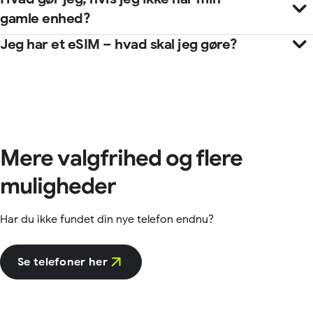
gamle enhed?
Tryk på kontakten ud for den adgangskodeadministrator,
Jeg har et eSIM – hvad skal jeg gøre?
du vil aktivere
Google One
Mere valgfrihed og flere
muligheder
Har du ikke fundet din nye telefon endnu?
Se telefoner her