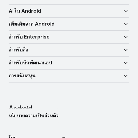
i
o
ความปลอดภัย
n
d
AI ใน Android
u
k
ฟีเจอร์ด้านการมองเห็น
ความเป็นส่วนตัว
l
เพิ่มเติมจาก Android
s
e
Gemini
ฟีเจอร์ด้านเสียง
ความปลอดภัยต่อชีวิตของผู้ใช้
สำหรับ Enterprise
Android TV
วงเพื่อค้นหา
ฟีเจอร์ด้านการเคลื่อนไหว
สำหรับสื่อ
ภาพรวม
กุญแจรถยนต์แบบดิจิทัล
ใช้ AI มากขึ้น
สำหรับนักพัฒนาแอป
บล็อก Android
อุปกรณ์ Enterprise
บริการของ Google Mobile (GMS)
การสนับสนุน
แหล่งข้อมูลสำหรับนักพัฒนาแอป
มุมสำหรับสื่อ
การสนับสนุนสำหรับ Enterprise
ศูนย์ช่วยเหลือ
Android Studio และ SDK
ติดต่อทีมสื่อ
บล็อก Enterprise
หาอุปกรณ์ของฉัน
โครงการโอเพนซอร์ส Android
นโยบายความเป็นส่วนตัว
เข้าร่วมการศึกษาผู้ใช้
วิธีการทำงานของ Google Play