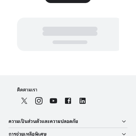
F
S
o
ติดตามเรา
o
o
c
t
i
e
a
r
ความเป็นส่วนตัวและความปลอดภัย
l
l
M
การช่วยเหลือพิเศษ