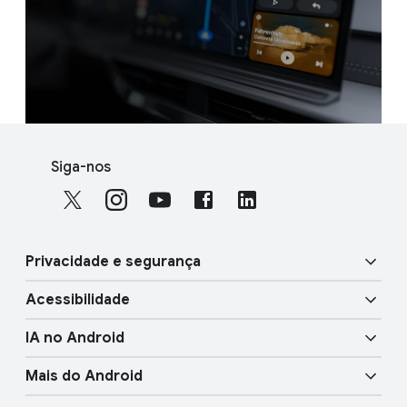
F
S
o
Siga-nos
o
o
c
t
i
e
a
r
Privacidade e segurança
l
l
M
Acessibilidade
i
o
Segurança
n
d
IA no Android
u
k
Funcionalidades visuais
Privacidade
l
Mais do Android
s
e
Gemini
Funcionalidades de áudio