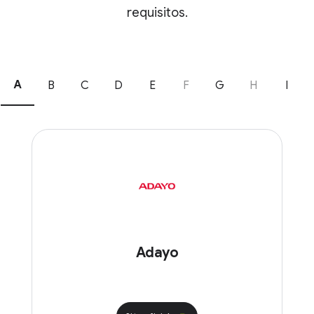
requisitos.
A
B
C
D
E
F
G
H
I
Adayo