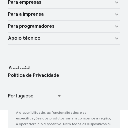
Segurança física
Para empresas
Android TV
Circundar para Pesquisar
Funcionalidades de mobilidade
Para a imprensa
Vista geral
Chave de carro digital
Mais IA
Para programadores
Blogue do Android
Dispositivos empresariais
Serviços Google Mobile (GMS)
Apoio técnico
Recursos para programadores
Área da imprensa
Apoio técnico para empresas
Centro de Ajuda
Android Studio e SDK
Contactar a equipa de imprensa
Blogue do Android Enterprise
Localizar o meu dispositivo
Android Open Source Project
Política de Privacidade
Participar em estudos de utilizadores
Como funciona o Google Play
A disponibilidade, as funcionalidades e as
especificações dos produtos variam consoante a região,
a operadora e o dispositivo. Nem todos os dispositivos ou