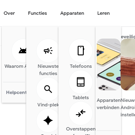
Over
Functies
Apparaten
Leren
beveiliging
Overzicht
Beveili
Waarom Android
Nieuwste
AI op Android
Telefoons
Android Auto
functies
Helpcentrum
Tablets
Apparaten
Nieuw
Vind-plek
verbinden
Andro
instel
Overstappen