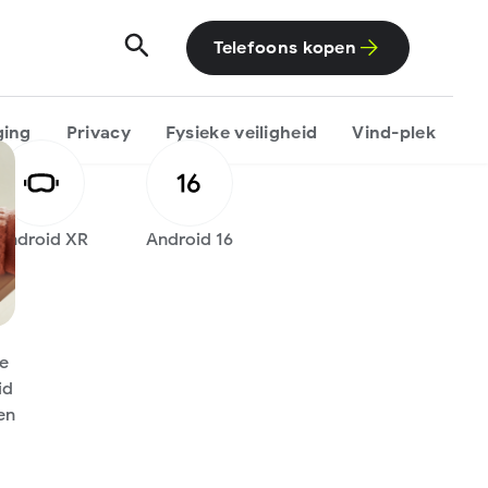
Telefoons kopen
ging
Privacy
Fysieke veiligheid
Vind-plek
Android XR
Android 16
e
id
len