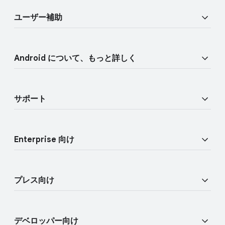
i
o
セキュリティ
n
d
ユーザー補助
u
k
プライバシー
l
s
視覚に​関する​機能
e
物理的な​安全性
Android に​ついて、​もっと​詳しく
音声機能
Find Hub
Android TV
モビリティ機能
サポート
Google モバイル サービス​（GMS）
ヘルプセンター
Enterprise 向け
デバイスを​探す
概要
ユーザー調査に​参加
プレス向け
Enterprise デバイス
Android ブログ
Enterprise サポート
デベロッパー向け