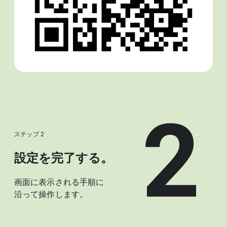
2
ステップ 2
設定を​完了する。
画面に​表示される​手順に​
沿って​操作します。