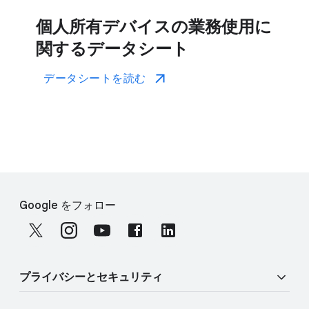
個人所有デバイスの​業務使用に​
関する​データシート
データシートを​読む
F
S
o
Google を​フォロー
o
o
c
t
i
e
a
r
プライバシーと​セキュリティ
l
l
M