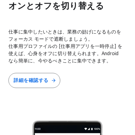
オンと​オフを​切り​替える
仕事に​集中したい​ときは、​業務の​妨げに​なる​ものを​
フォーカス モードで​遮断しましょう。​
仕事用プロファイルの [仕事用アプリを​一時停止] を​
使えば、​心身を​オフに​切り替えられます。​Android
なら​簡単に、​今やるべきことに​集中できます。
詳細を​確認する