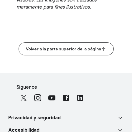
meramente para fines ilustrativos.
Volver a la parte superior de la página
F
S
o
Síguenos
o
o
c
t
i
e
a
r
Privacidad y seguridad
l
l
M
Accesibilidad