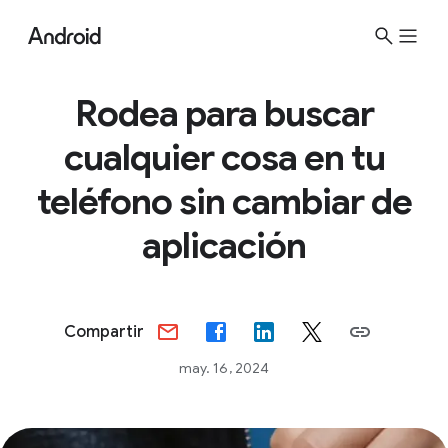
S
i
t
e
Rodea para buscar
M
cualquier cosa en tu
e
n
teléfono sin cambiar de
u
aplicación
Compartir
may. 16, 2024