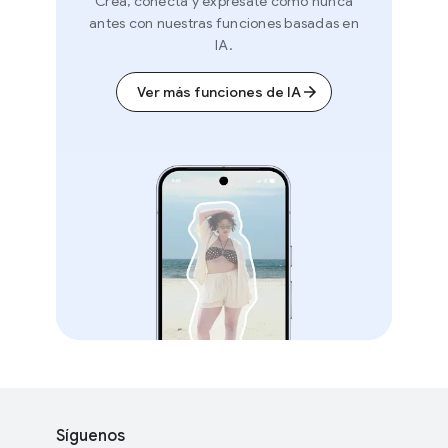
Crea, conecta y exprésate como nunca
antes con nuestras funciones basadas en
IA.
Ver más funciones de IA
F
S
o
Síguenos