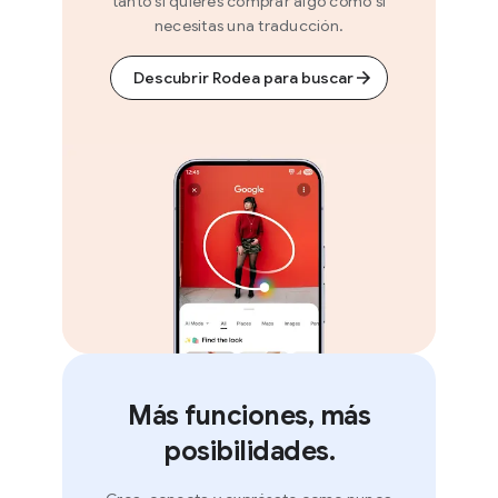
tanto si quieres comprar algo como si
como la duración y la complejidad de
necesitas una traducción.
tus peticiones, el tamaño y la
cantidad de archivos que subas y la
Descubrir Rodea para buscar
duración de tus conversaciones con
Gemini.
También te avisaremos cuando estés
cerca de alcanzar el límite de
conversaciones de un periodo
determinado.
Más funciones, más
posibilidades.