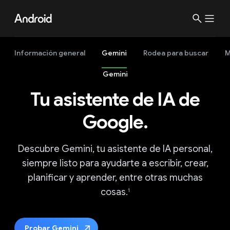
S
i
t
e
Información general
Gemini
Rodea para buscar
M
M
Gemini
e
n
Tu asistente de IA de
u
Google.
Descubre Gemini, tu asistente de IA personal,
siempre listo para ayudarte a escribir, crear,
planificar y aprender, entre otras muchas
cosas.
1
Probar Gemini