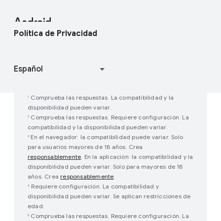
Centro de Ayuda
Android Studio y SDK
Contactar con el equipo de prensa
Blog de Android Enterprise
Encontrar mi dispositivo
Proyecto de Software Libre de Android
Política de Privacidad
Participar en estudios de experiencia de
Cómo funciona Google Play
usuario
Comprueba las respuestas. La compatibilidad y la
1
disponibilidad pueden variar.
Comprueba las respuestas. Requiere configuración. La
2
compatibilidad y la disponibilidad pueden variar.
En el navegador: la compatibilidad puede variar. Solo
3
para usuarios mayores de 18 años. Crea
responsablemente
. En la aplicación: la compatibilidad y la
disponibilidad pueden variar. Solo para mayores de 18
años. Crea
responsablemente
.
Requiere configuración. La compatibilidad y
4
disponibilidad pueden variar. Se aplican restricciones de
edad.
Comprueba las respuestas. Requiere configuración. La
5