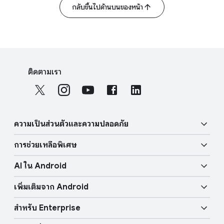
กลับขึ้นไปด้านบนของหน้า
F
S
o
ติดตามเรา
o
o
c
t
i
e
a
r
ความเป็นส่วนตัวและความปลอดภัย
l
l
M
การช่วยเหลือพิเศษ
i
o
ความปลอดภัย
n
d
AI ใน Android
u
k
ฟีเจอร์ด้านการมองเห็น
ความเป็นส่วนตัว
l
เพิ่มเติมจาก Android
s
e
Gemini
ฟีเจอร์ด้านเสียง
ความปลอดภัยต่อชีวิตของผู้ใช้
สำหรับ Enterprise
Android TV
วงเพื่อค้นหา