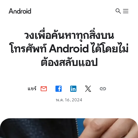
S
i
t
e
วงเพื่อค้นหาทุกสิ่งบน
M
โทรศัพท์ Android ได้โดยไม่
e
n
ต้องสลับแอป
u
แชร์
พ.ค. 16, 2024