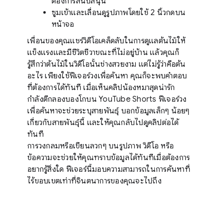
ต้องการสนับสนุน
ซูมเข้าและเลื่อนดูรูปภาพโดยใช้ 2 นิ้วกดบน
หน้าจอ
เพื่อนของคุณแชร์วิดีโอเคล็ดลับในการดูแลต้นไม้ให้
แข็งแรงและมีชีวิตชีวาขณะที่ไม่อยู่บ้าน แล้วคุณก็
รู้สึกว่าต้นไม้ในวิดีโอนั้นช่างสวยงาม แต่ไม่รู้ว่าคือต้น
อะไร เพียงใช้ฟีเจอร์วงเพื่อค้นหา คุณก็จะพบคำตอบ
ที่ต้องการได้ทันที เมื่อเห็นคลิปน้องหมาสุดน่ารัก
กำลังตีกลองบองโกบน YouTube Shorts ฟีเจอร์วง
เพื่อค้นหาจะช่วยระบุสายพันธุ์ บอกข้อมูลเล็กๆ น้อยๆ
เกี่ยวกับสายพันธุ์นี้ และให้คุณกลับไปดูคลิปต่อได้
ทันที
การวงกลมหรือเขียนลวกๆ บนรูปภาพ วิดีโอ หรือ
ข้อความจะช่วยให้คุณทราบข้อมูลได้ทันทีเมื่อต้องการ
อยากรู้สิ่งใด ฟีเจอร์นี้มอบความสามารถในการค้นหาที่
ไร้ขอบเขตเท่าที่จินตนาการของคุณจะไปถึง