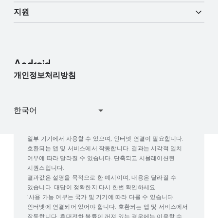
Android 블로그
엔터프라이즈 기기
Google 모바일 서비스(GMS)
지원
개발자 리소스
언론 코너
엔터프라이즈 지원
고객센터
Android 스튜디오 및 SDK
언론팀에 문의
엔터프라이즈 블로그
내 기기 찾기
Android 오픈소스 프로젝트
개인정보처리방침
사용자 연구 참여
Google Play 작동 방식
일부 기기에서 사용할 수 있으며, 인터넷 연결이 필요합니다.
호환되는 앱 및 서비스에서 작동합니다. 결과는 시각적 일치
여부에 따라 달라질 수 있습니다. 단축되고 시뮬레이션된
시퀀스입니다.
결과값은 설명을 목적으로 한 예시이며, 내용은 달라질 수
있습니다. 대답이 정확한지 다시 한번 확인하세요.
사용 가능 여부는 국가 및 기기에 따라 다를 수 있습니다.
1
인터넷에 연결되어 있어야 합니다. 호환되는 앱 및 서비스에서
작동합니다. 휴대전화 볼륨이 꺼져 있는 경우에는 이용할 수