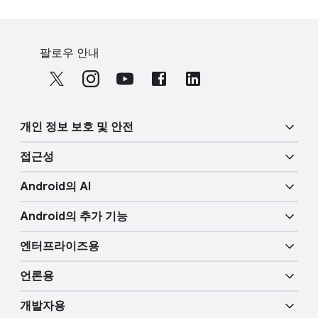
F
S
o
팔로우 안내
o
o
c
t
i
e
a
r
개인 정보 보호 및 안전
l
l
M
접근성
i
o
보안
n
d
Android의 AI
u
k
시각 기능
개인 정보 보호
l
Android의 추가 기능
s
e
Gemini
오디오 기능
신체적 안전
엔터프라이즈용
Android TV
서클 투 서치
휴대성 기능
언론용
개요
디지털 자동차 키
더 많은 AI 기능
개발자용