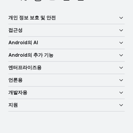
t
i
e
a
r
개인 정보 보호 및 안전
l
l
M
접근성
i
o
보안
n
d
Android의 AI
u
k
시각 기능
개인 정보 보호
l
Android의 추가 기능
s
e
Gemini
오디오 기능
신체적 안전
엔터프라이즈용
Android TV
서클 투 서치
휴대성 기능
언론용
개요
디지털 자동차 키
더 많은 AI 기능
개발자용
Android 블로그
엔터프라이즈 기기
Google 모바일 서비스(GMS)
지원
개발자 리소스
언론 코너
엔터프라이즈 지원
고객센터
Android 스튜디오 및 SDK
언론팀에 문의
엔터프라이즈 블로그