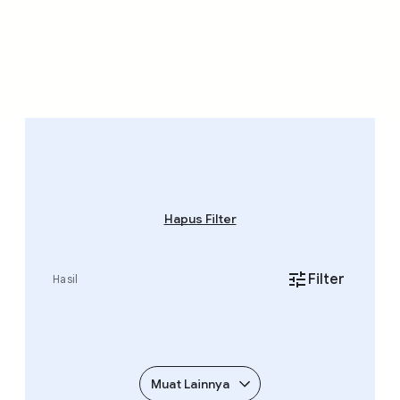
A
k
Hapus Filter
s
e
s
Filter
Hasil
i
b
i
l
Muat Lainnya
i