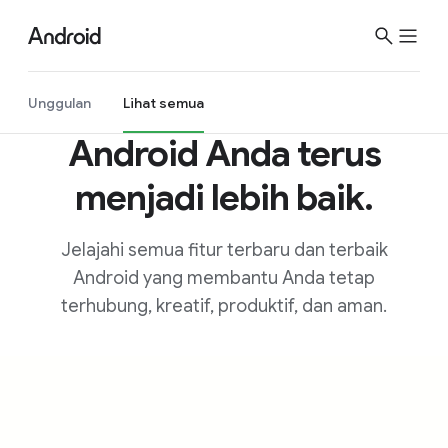
S
i
t
e
Unggulan
Lihat semua
M
Android Anda terus
e
n
menjadi lebih baik.
u
Jelajahi semua fitur terbaru dan terbaik
Android yang membantu Anda tetap
terhubung, kreatif, produktif, dan aman.