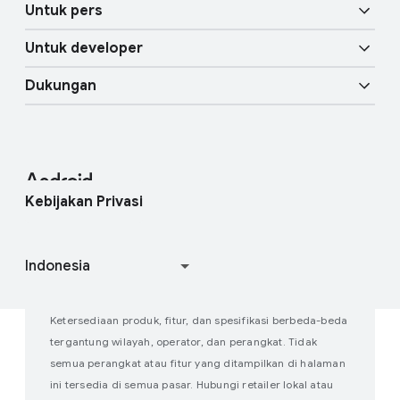
Fitur mobilitas
Untuk pers
Ringkasan
H
Kunci Mobil Digital
Fitur AI lainnya
Untuk developer
i
Blog Android
Perangkat Enterprise
b
Layanan Seluler Google (GMS)
Dukungan
u
Referensi untuk Developer
Press Corner
Dukungan Enterprise
r
a
Pusat Bantuan
Android Studio dan SDK
Hubungi tim Pers
Blog Enterprise
n
Temukan perangkat saya
Project Open Source Android
Kebijakan Privasi
P
e
Bergabung dengan studi pengguna
Cara kerja Google Play
r
s
o
n
Ketersediaan produk, fitur, dan spesifikasi berbeda-beda
a
tergantung wilayah, operator, dan perangkat. Tidak
l
semua perangkat atau fitur yang ditampilkan di halaman
i
ini tersedia di semua pasar. Hubungi retailer lokal atau