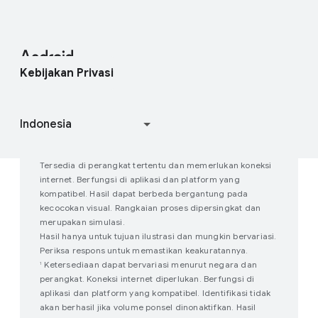
Press Corner
Dukungan Enterprise
Pusat Bantuan
Android Studio dan SDK
Hubungi tim Pers
Blog Enterprise
Temukan perangkat saya
Project Open Source Android
Kebijakan Privasi
Bergabung dengan studi pengguna
Cara kerja Google Play
Tersedia di perangkat tertentu dan memerlukan koneksi
internet. Berfungsi di aplikasi dan platform yang
kompatibel. Hasil dapat berbeda bergantung pada
kecocokan visual. Rangkaian proses dipersingkat dan
merupakan simulasi.
Hasil hanya untuk tujuan ilustrasi dan mungkin bervariasi.
Periksa respons untuk memastikan keakuratannya.
Ketersediaan dapat bervariasi menurut negara dan
1
perangkat. Koneksi internet diperlukan. Berfungsi di
aplikasi dan platform yang kompatibel. Identifikasi tidak
akan berhasil jika volume ponsel dinonaktifkan. Hasil