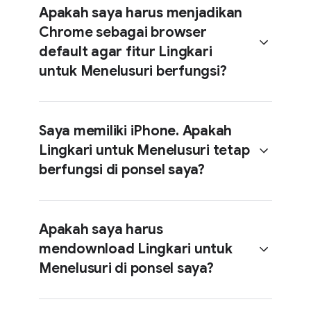
Apakah saya harus menjadikan
sentuh lama menu navigasi.
Chrome sebagai browser
Anda dapat menelusuri apa pun di
default agar fitur Lingkari
layar dengan satu gestur, seperti
untuk Menelusuri berfungsi?
lingkaran, ketukan, coretan, atau
tanda sorotan.
Saya memiliki iPhone. Apakah
Lingkari untuk Menelusuri tetap
Anda tidak harus menjadikan
berfungsi di ponsel saya?
Chrome sebagai browser default
agar fitur Lingkari untuk Menelusuri
dapat berfungsi.
Apakah saya harus
mendownload Lingkari untuk
Ya, pengguna iPhone dapat
Menelusuri di ponsel saya?
mengakses fitur yang mirip dengan
"Lingkari untuk Menelusuri" Google